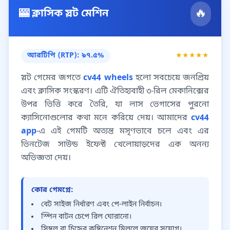
🔥
🎰 ক্লাসিক স্লট মেশিন
আরটিপি (RTP): ৯৭.৫%
★★★★★
স্লট গেমের জগতে
cv44 wheels
হলো সবচেয়ে জনপ্রিয়
এবং ক্লাসিক সংস্করণ। এটি ঐতিহ্যবাহী ৩-রিল মেকানিক্সের
উপর ভিত্তি করে তৈরি, যা লাস ভেগাসের পুরনো
ক্যাসিনোগুলোর কথা মনে করিয়ে দেয়। আমাদের
cv44
app
-এ এই গেমটি অত্যন্ত মসৃণভাবে চলে এবং এর
ভিনটেজ সাউন্ড ইফেক্ট খেলোয়াড়দের এক অনন্য
অভিজ্ঞতা দেয়।
কোর গেমপ্লে:
বেট সাইজ নির্ধারণ এবং পে-লাইন নির্বাচন।
স্পিন বাটন চেপে রিল ঘোরানো।
সিম্বল বা চিহ্নের কম্বিনেশন মিললে জয়ের সুযোগ।