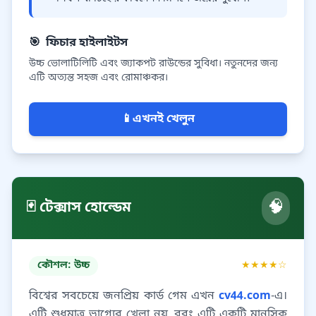
🎯
ফিচার হাইলাইটস
উচ্চ ভোলাটিলিটি এবং জ্যাকপট রাউন্ডের সুবিধা। নতুনদের জন্য
এটি অত্যন্ত সহজ এবং রোমাঞ্চকর।
📱
এখনই খেলুন
🧠
🃏 টেক্সাস হোল্ডেম
কৌশল: উচ্চ
★★★★☆
বিশ্বের সবচেয়ে জনপ্রিয় কার্ড গেম এখন
cv44.com
-এ।
এটি শুধুমাত্র ভাগ্যের খেলা নয়, বরং এটি একটি মানসিক