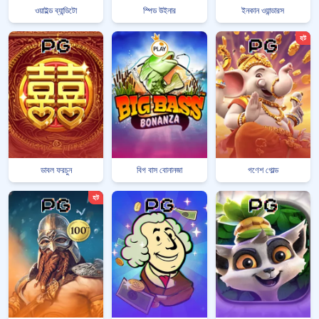
ওয়াইল্ড ব্যান্ডিটো
স্পিড উইনার
ইনকান ওয়ান্ডারস
হট
ডাবল ফরচুন
বিগ বাস বোনানজা
গণেশ গোল্ড
হট