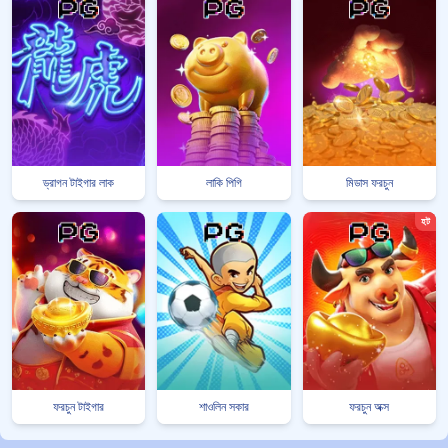
ড্রাগন টাইগার লাক
লাকি পিগি
মিডাস ফরচুন
হট
ফরচুন টাইগার
শাওলিন সকার
ফরচুন অক্স