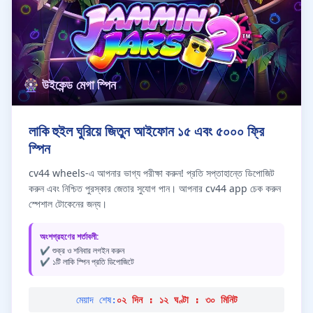
🎡 উইকেন্ড মেগা স্পিন
লাকি হুইল ঘুরিয়ে জিতুন আইফোন ১৫ এবং ৫০০০ ফ্রি
স্পিন
cv44 wheels-এ আপনার ভাগ্য পরীক্ষা করুন! প্রতি সপ্তাহান্তে ডিপোজিট
করুন এবং নিশ্চিত পুরস্কার জেতার সুযোগ পান। আপনার cv44 app চেক করুন
স্পেশাল টোকেনের জন্য।
অংশগ্রহণের শর্তাবলী:
✔️ শুক্র ও শনিবার লগইন করুন
✔️ ১টি লাকি স্পিন প্রতি ডিপোজিটে
মেয়াদ শেষ:
০২ দিন : ১২ ঘণ্টা : ৩০ মিনিট