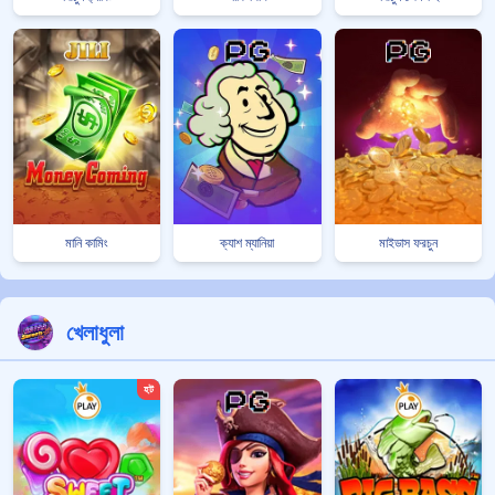
মানি কামিং
ক্যাশ ম্যানিয়া
মাইডাস ফরচুন
খেলাধুলা
হট