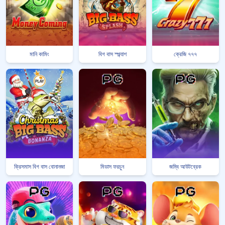
মানি কামিং
বিগ বাস স্প্ল্যাশ
ক্রেজি ৭৭৭
ক্রিসমাস বিগ বাস বোনানজা
মিডাস ফরচুন
জম্বি আউটব্রেক