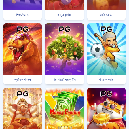
স্পিড উইনার
ফরচুন র‍্যাবিট
লাকি নেকো
জুরাসিক কিংডম
প্রস্পারিটি ফরচুন ট্রি
শাওলিন সকার