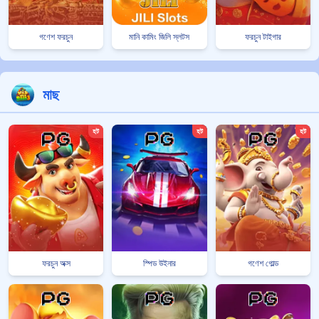
গণেশ ফরচুন
মানি কামিং জিলি স্লটস
ফরচুন টাইগার
মাছ
হট
হট
হট
ফরচুন অক্স
স্পিড উইনার
গণেশ গোল্ড