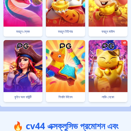
ফরচুন স্নেক
ফরচুন টাইগার
ফরচুন মাউস
হট
কুইন অফ বাউন্টি
পিনাটা উইনস
লাকি নেকো
🔥 cv44 এক্সক্লুসিভ প্রমোশন এবং