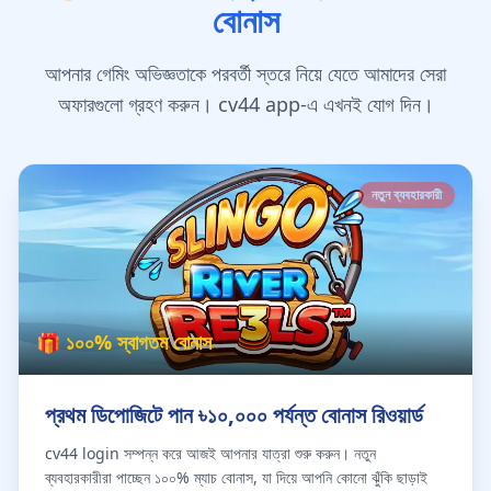
বোনাস
আপনার গেমিং অভিজ্ঞতাকে পরবর্তী স্তরে নিয়ে যেতে আমাদের সেরা
অফারগুলো গ্রহণ করুন। cv44 app-এ এখনই যোগ দিন।
নতুন ব্যবহারকারী
🎁 ১০০% স্বাগতম বোনাস
প্রথম ডিপোজিটে পান ৳১০,০০০ পর্যন্ত বোনাস রিওয়ার্ড
cv44 login সম্পন্ন করে আজই আপনার যাত্রা শুরু করুন। নতুন
ব্যবহারকারীরা পাচ্ছেন ১০০% ম্যাচ বোনাস, যা দিয়ে আপনি কোনো ঝুঁকি ছাড়াই