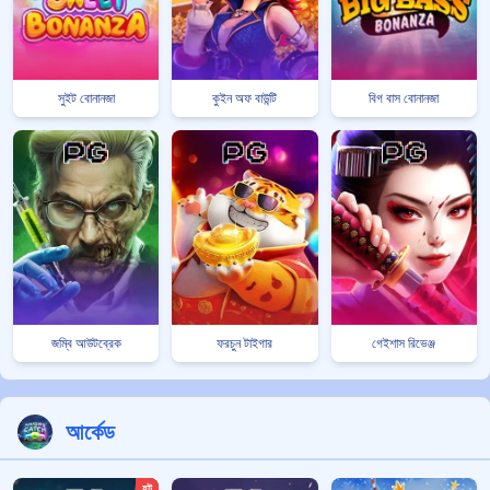
সুইট বোনানজা
কুইন অফ বাউন্টি
বিগ বাস বোনানজা
জম্বি আউটব্রেক
ফরচুন টাইগার
গেইশাস রিভেঞ্জ
আর্কেড
হট