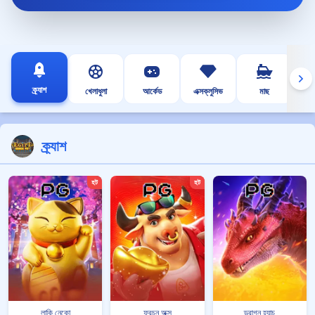
ক্র্যাশ
খেলাধুলা
আর্কেড
এক্সক্লুসিভ
মাছ
ক্র্যাশ
হট
হট
লাকি নেকো
ফরচুন অক্স
ড্রাগন হ্যাচ