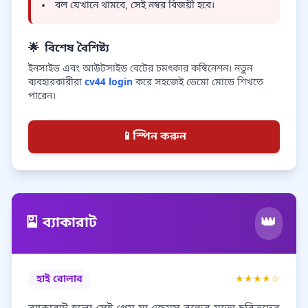
বল যেখানে থামবে, সেই নম্বর বিজয়ী হবে।
🌟
বিশেষ বৈশিষ্ট্য
ইনসাইড এবং আউটসাইড বেটের চমৎকার কম্বিনেশন। নতুন
ব্যবহারকারীরা
cv44 login
করে সহজেই ডেমো মোডে শিখতে
পারেন।
📱
স্পিন করুন
👑
🎴 ব্যাকারাট
হাই রোলার
★★★★☆