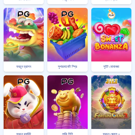
ফরচুন ড্রাগন
সুপারমার্কেট স্প্রি
সুইট বোনানজা
ফরচুন র‍্যাবিট
লাকি পিগি
ফরচুন জেমস ২