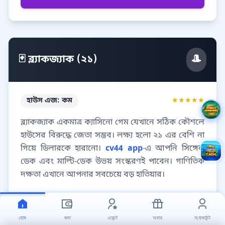
🎩
🃏 ব্ল্যাকজ্যাক (২১)
হাউস এজ: কম
★★★★★
ব্ল্যাকজ্যাক একমাত্র ক্যাসিনো গেম যেখানে সঠিক কৌশলে
হাউসের বিরুদ্ধে জেতা সম্ভব। লক্ষ্য হলো ২১ এর বেশি না
গিয়ে ডিলারকে হারানো।
cv44 app
-এ আপনি সিঙ্গেল
ডেক এবং মাল্টি-ডেক উভয় সংস্করণই পাবেন। গাণিতিক
দক্ষতা এখানে আপনার সবচেয়ে বড় হাতিয়ার।
কোর গেমপ্লে:
হোম
জমা
এজেন্ট
অফার
অ্যাকাউন্ট
শুরুতে দুটি কার্ড দেওয়া হয়।