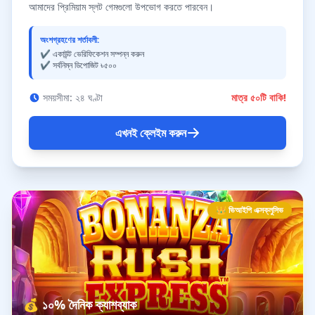
আমাদের প্রিমিয়াম স্লট গেমগুলো উপভোগ করতে পারবেন।
অংশগ্রহণের শর্তাবলী:
✔️ একাউন্ট ভেরিফিকেশন সম্পন্ন করুন
✔️ সর্বনিম্ন ডিপোজিট ৳৫০০
সময়সীমা: ২৪ ঘণ্টা
মাত্র ৫০টি বাকি!
এখনই ক্লেইম করুন
👑 ভিআইপি এক্সক্লুসিভ
💰 ১০% দৈনিক ক্যাশব্যাক