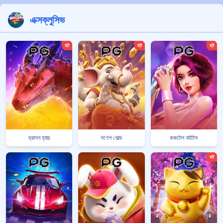
এক্সক্লুসিভ
হট
হট
হট
ড্রাগন হ্যাচ
গণেশ গোল্ড
ককটেল নাইটস
হট