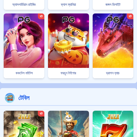
অ্যাসগার্ডিয়ান রাইজিং
ক্যাশ ম্যানিয়া
জঙ্গল ডিলাইট
হট
হট
ককটেল নাইটস
ফরচুন টাইগার
ড্রাগন হ্যাচ
টেবিল
হট