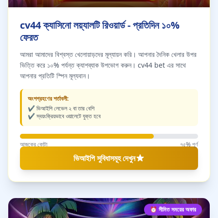
cv44 ক্যাসিনো লয়্যালটি রিওয়ার্ড - প্রতিদিন ১০%
ফেরত
আমরা আমাদের বিশ্বস্ত খেলোয়াড়দের মূল্যায়ন করি। আপনার দৈনিক খেলার উপর
ভিত্তি করে ১০% পর্যন্ত ক্যাশব্যাক উপভোগ করুন। cv44 bet এর সাথে
আপনার প্রতিটি স্পিন মূল্যবান।
অংশগ্রহণের শর্তাবলী:
✔️ ভিআইপি লেভেল ২ বা তার বেশি
✔️ স্বয়ংক্রিয়ভাবে ওয়ালেটে যুক্ত হবে
আজকের কোটা
৭৫% পূর্ণ
ভিআইপি সুবিধাসমূহ দেখুন
⏰ সীমিত সময়ের অফার