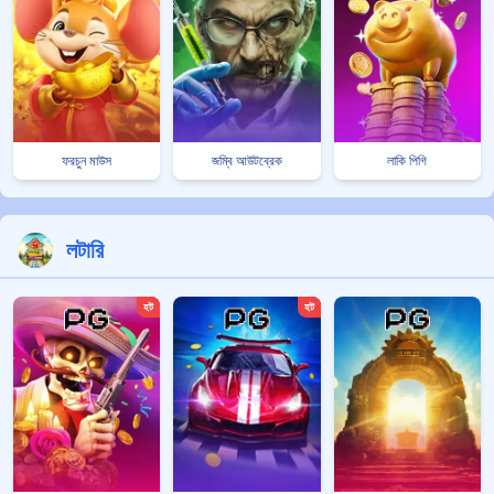
ফরচুন মাউস
জম্বি আউটব্রেক
লাকি পিগি
লটারি
হট
হট