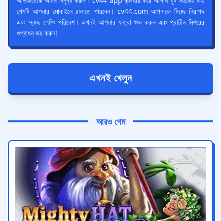
অভিজ্ঞতাকে আরও সমৃদ্ধ করুন। cv44 app ব্যবহার করে আপনি খুব সহজেই এই
গেমটি আপনার মোবাইলে চালাতে পারবেন। cv44.com আপনাকে দিচ্ছে নিরাপদ
এবং স্বচ্ছ গেমিং পরিবেশ। এখনই আপনার যাত্রা শুরু করুন এবং প্রাচীন মিশরের
গুপ্তধন জয় করুন!
এখনই খেলুন
আরও গেম