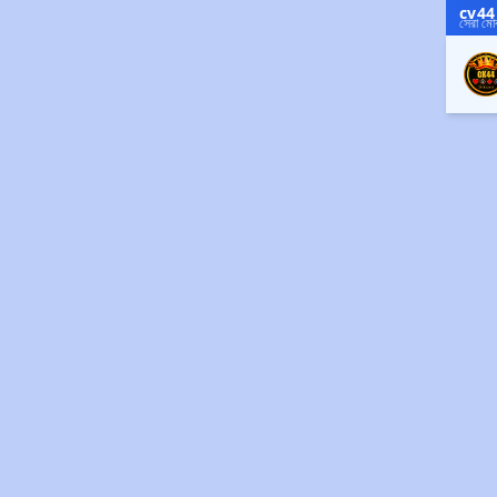
cv44
সেরা মো