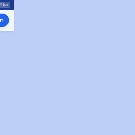
নির্বাচন
শন